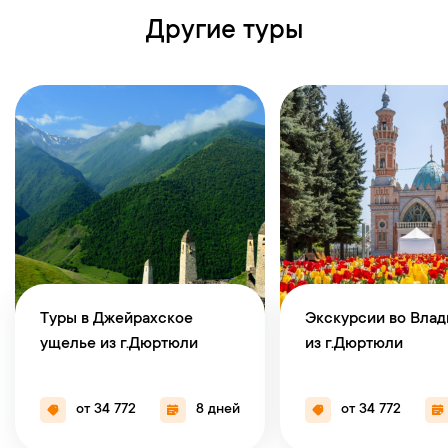
Другие туры
Туры в Джейрахское
Экскурсии во Влад
ущелье из г.Дюртюли
из г.Дюртюли
от 34 772
8 дней
от 34 772