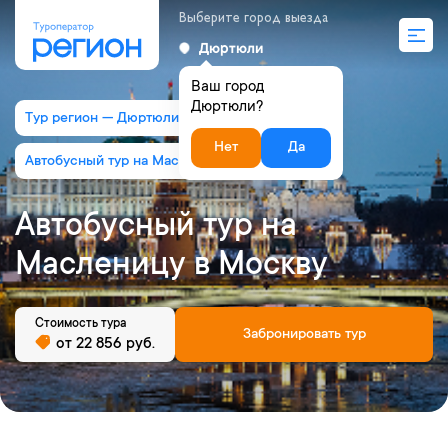
Выберите город выезда
Дюртюли
Ваш город
Дюртюли?
Тур регион — Дюртюли
Нет
Да
Автобусный тур на Масленицу в Москву
Автобусный тур на
Масленицу в Москву
Стоимость тура
Забронировать тур
от 22 856 руб.