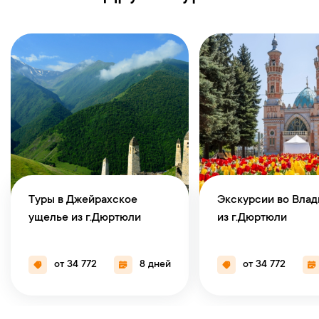
Туры в Джейрахское
Экскурсии во Влад
ущелье из г.Дюртюли
из г.Дюртюли
от 34 772
8 дней
от 34 772