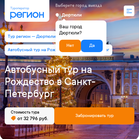
Выберите город выезда
Дюртюли
Ваш город
Дюртюли?
Тур регион — Дюртюли
Нет
Да
Автобусный тур на Рождество в Санкт-Петербург
Автобусный тур на
Рождество в Санкт-
Петербург
Стоимость тура
Забронировать тур
от 32 796 руб.