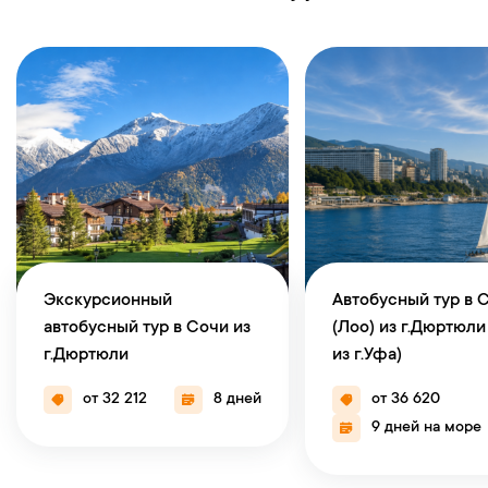
Экскурсионный
Автобусный тур в 
автобусный тур в Сочи из
(Лоо) из г.Дюртюли
г.Дюртюли
из г.Уфа)
от 32 212
8 дней
от 36 620
9 дней на море