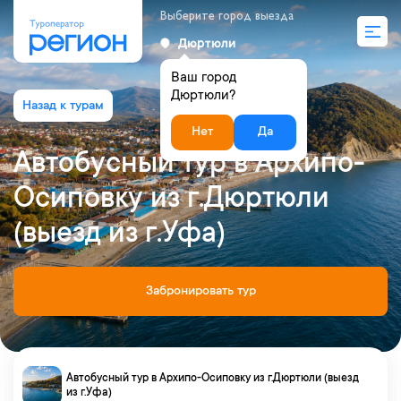
Выберите город выезда
Дюртюли
Ваш город
Дюртюли?
Нет
Да
Автобусный тур в Архипо-
Осиповку из г.Дюртюли
(выезд из г.Уфа)
Забронировать тур
Автобусный тур в Архипо-Осиповку из г.Дюртюли (выезд
из г.Уфа)